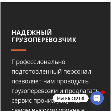
НАДЕЖНЫЙ
ГРУЗОПЕРЕВОЗЧИК
Профессионально
подготовленный персонал
позволяет нам проводить
грузоперевозки и предлагать
1
Мы на связи!
сервис прочих услуг на
самом высоком уровне в
OPEN